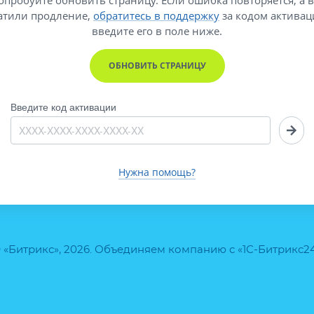
атили продление,
обратитесь в поддержку
за кодом активац
введите его
в поле ниже.
ОБНОВИТЬ СТРАНИЦУ
Введите код активации
Нужна помощь?
 «Битрикс», 2026. Объединяем компанию с «1С-Битрикс2