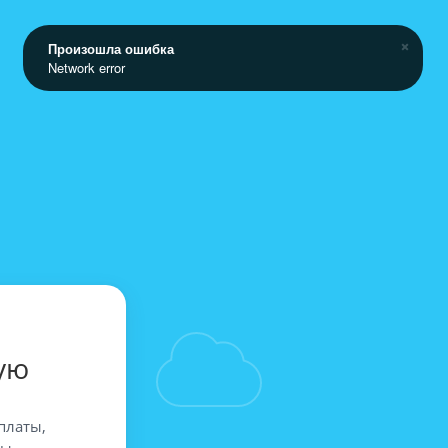
Произошла ошибка
Network error
ую
платы,
вы