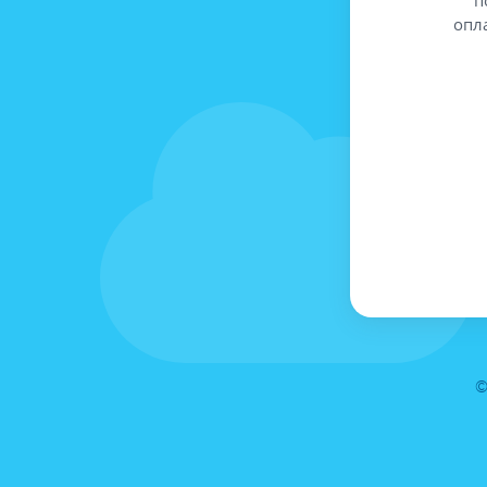
опл
©