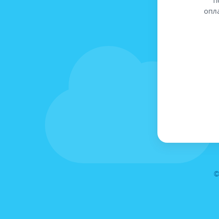
опл
©