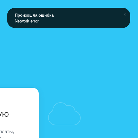
Произошла ошибка
Network error
ую
платы,
вы