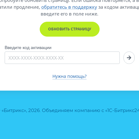
атили продление,
обратитесь в поддержку
за кодом активац
введите его
в поле ниже.
ОБНОВИТЬ СТРАНИЦУ
Введите код активации
Нужна помощь?
 «Битрикс», 2026. Объединяем компанию с «1С-Битрикс2