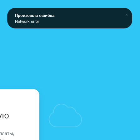
Произошла ошибка
Network error
ую
платы,
вы