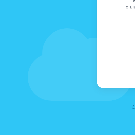
опл
©