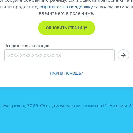
атили продление,
обратитесь в поддержку
за кодом активац
введите его
в поле ниже.
ОБНОВИТЬ СТРАНИЦУ
Введите код активации
Нужна помощь?
 «Битрикс», 2026. Объединяем компанию с «1С-Битрикс2