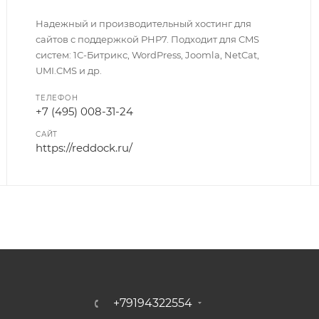
Надежный и производительный хостинг для
сайтов с поддержкой PHP7. Подходит для CMS
систем: 1С-Битрикс, WordPress, Joomla, NetCat,
UMI.CMS и др.
ТЕЛЕФОН
+7 (495) 008-31-24
САЙТ
https://reddock.ru/
+79194322554