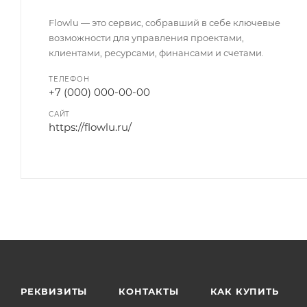
Flowlu — это сервис, собравший в себе ключевые
возможности для управления проектами,
клиентами, ресурсами, финансами и счетами.
ТЕЛЕФОН
+7 (000) 000-00-00
САЙТ
https://flowlu.ru/
РЕКВИЗИТЫ
КОНТАКТЫ
КАК КУПИТЬ