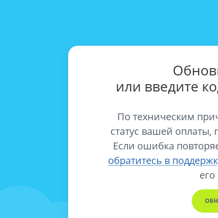
Обнов
или введите к
По техническим при
статус вашей оплаты, 
Если ошибка повторяе
обратитесь в поддержк
его
ОБН