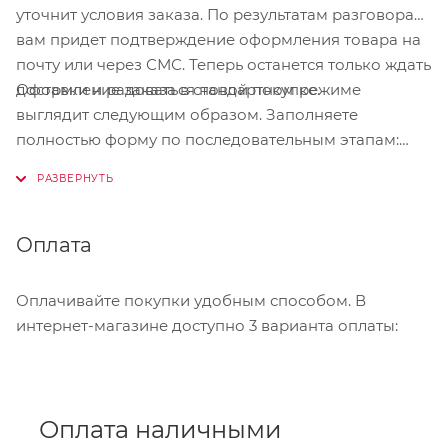
уточнит условия заказа. По результатам разговора
вам придет подтверждение оформления товара на
почту или через СМС. Теперь останется только ждать
Оформление заказа в стандартном режиме
доставки и радоваться новой покупке.
выглядит следующим образом. Заполняете
полностью форму по последовательным этапам:
адрес, способ доставки, оплаты, данные о себе.
Советуем в комментарии к заказу написать
информацию, которая поможет курьеру вас найти.
Нажмите кнопку «Оформить заказ».
Оплата
Оплачивайте покупки удобным способом. В
интернет-магазине доступно 3 варианта оплаты:
Оплата наличными