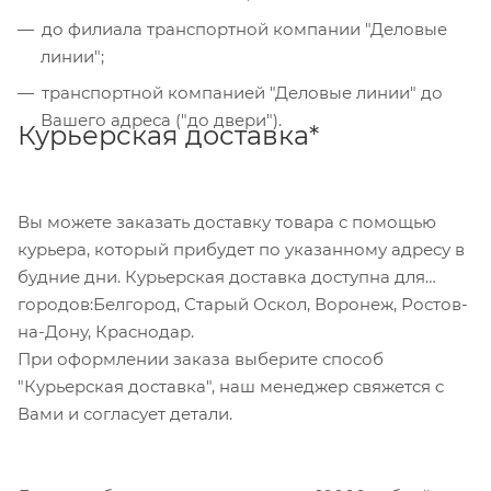
сформирован счет, который Вы сможете скачать
до филиала транспортной компании "Деловые
на странице оформления заказа и оплатить по
линии";
реквизитам через онлайн-банкинг, или
транспортной компанией "Деловые линии" до
обратившись в отделение своего банка.
Вашего адреса ("до двери").
Курьерская доставка*
Для данного способа оплаты доступны к выбору
все указанные на сайте способы доставки.
Вы можете заказать доставку товара с помощью
курьера, который прибудет по указанному адресу в
будние дни. Курьерская доставка доступна для
городов:Белгород, Старый Оскол, Воронеж, Ростов-
на-Дону, Краснодар.
При оформлении заказа выберите способ
"Курьерская доставка", наш менеджер свяжется с
Вами и согласует детали.