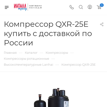
0
Компрессор QXR-25E
купить с доставкой по
России
—
—
—
Главная
Каталог
Компрессоры
—
Компрессоры ротационные
—
Высокотемпературные Lanhai
Компрессор QXR-25E