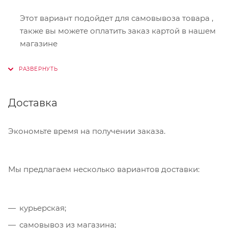
Этот вариант подойдет для самовывоза товара ,
также вы можете оплатить заказ картой в нашем
магазине
Онлайн-оплата
Доставка
При оформлении заказа в корзине вы можете
выбрать вариант для оплаты онлайн. Мы
принимаем карты Visa,Master Card, МИР. Оплата
Экономьте время на получении заказа.
производится через сервис "ЮКасса"
("Яндекс.Касса").
Мы предлагаем несколько вариантов доставки:
Банковский перевод
курьерская;
Также Вы можете оплатить товар, выбрав способ
"Банковский перевод", при этом будет
самовывоз из магазина;