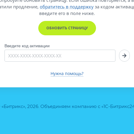
атили продление,
обратитесь в поддержку
за кодом активац
введите его
в поле ниже.
ОБНОВИТЬ СТРАНИЦУ
Введите код активации
Нужна помощь?
 «Битрикс», 2026. Объединяем компанию с «1С-Битрикс2