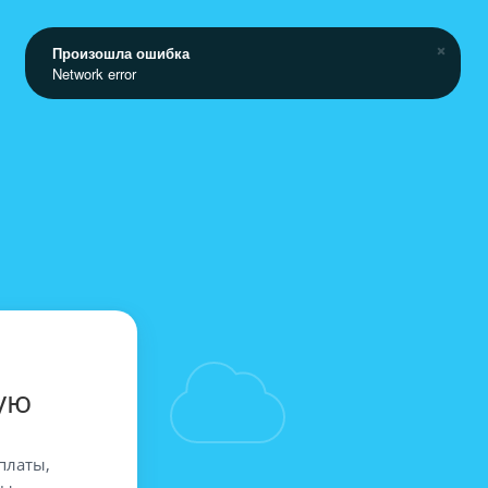
Произошла ошибка
Network error
ую
платы,
вы