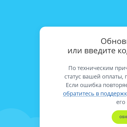
Обнов
или введите к
По техническим при
статус вашей оплаты, 
Если ошибка повторяе
обратитесь в поддержк
его
ОБН