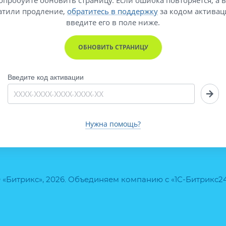
атили продление,
обратитесь в поддержку
за кодом активац
введите его
в поле ниже.
ОБНОВИТЬ СТРАНИЦУ
Введите код активации
Нужна помощь?
 «Битрикс», 2026. Объединяем компанию с «1С-Битрикс2