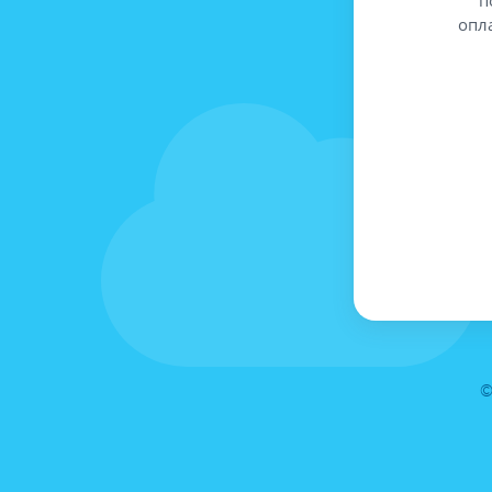
опл
©