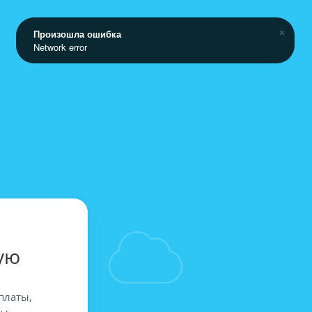
Произошла ошибка
Network error
ую
платы,
вы