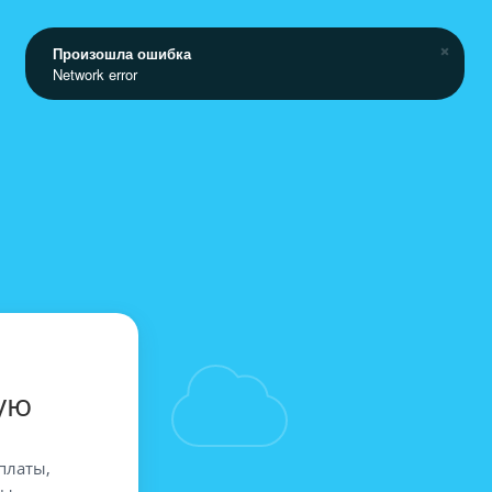
Произошла ошибка
Network error
ую
платы,
вы