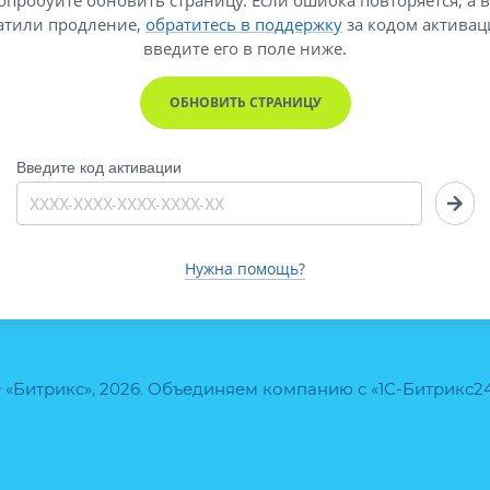
атили продление,
обратитесь в поддержку
за кодом активац
введите его
в поле ниже.
ОБНОВИТЬ СТРАНИЦУ
Введите код активации
Нужна помощь?
 «Битрикс», 2026. Объединяем компанию с «1С-Битрикс2