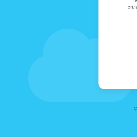
опл
©