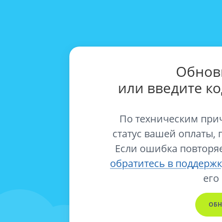
Обнов
или введите к
По техническим при
статус вашей оплаты, 
Если ошибка повторяе
обратитесь в поддержк
его
ОБН