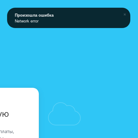
Произошла ошибка
Network error
ую
платы,
вы