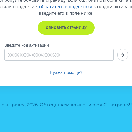
атили продление,
обратитесь в поддержку
за кодом активац
введите его
в поле ниже.
ОБНОВИТЬ СТРАНИЦУ
Введите код активации
Нужна помощь?
 «Битрикс», 2026. Объединяем компанию с «1С-Битрикс2