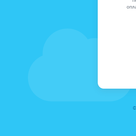
опл
©