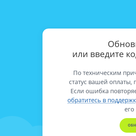
Обнов
или введите к
По техническим при
статус вашей оплаты, 
Если ошибка повторяе
обратитесь в поддержк
его
ОБН