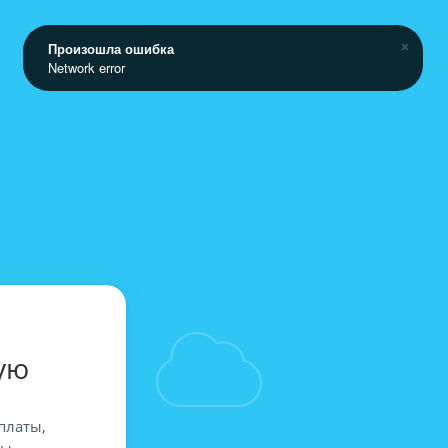
Произошла ошибка
Network error
ую
платы,
вы