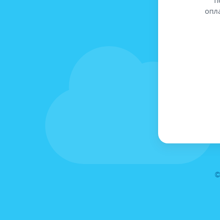
опл
©