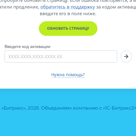
атили продление,
обратитесь в поддержку
за кодом активац
введите его
в поле ниже.
ОБНОВИТЬ СТРАНИЦУ
Введите код активации
Нужна помощь?
 «Битрикс», 2026. Объединяем компанию с «1С-Битрикс2