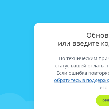
Обнов
или введите к
По техническим при
статус вашей оплаты, 
Если ошибка повторяе
обратитесь в поддержк
его
ОБН