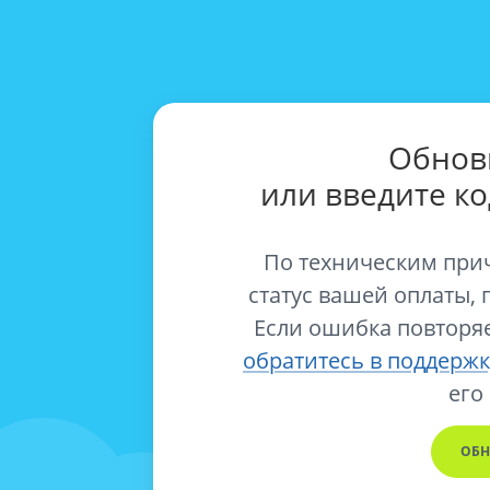
Обнов
или введите к
По техническим при
статус вашей оплаты, 
Если ошибка повторяе
обратитесь в поддержк
его
ОБН