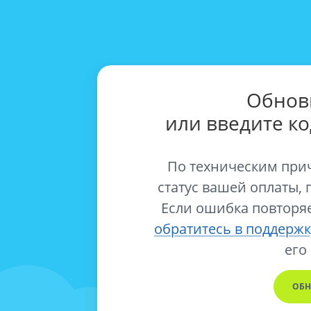
Обнов
или введите к
По техническим при
статус вашей оплаты, 
Если ошибка повторяе
обратитесь в поддержк
его
ОБН