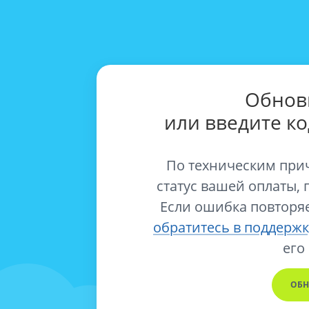
Обнов
или введите к
По техническим при
статус вашей оплаты, 
Если ошибка повторяе
обратитесь в поддержк
его
ОБН