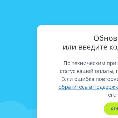
Обнов
или введите к
По техническим при
статус вашей оплаты, 
Если ошибка повторяе
обратитесь в поддержк
его
ОБН