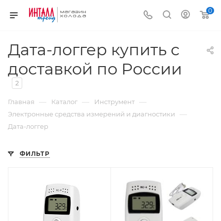
0
Дата-логгер купить с
доставкой по России
2
—
—
—
Главная
Каталог
Инструмент
—
Электронные средства измерений и диагностики
Дата-логгер
ФИЛЬТР