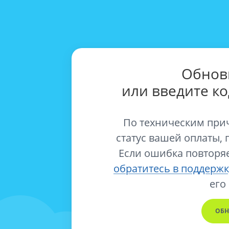
Обнов
или введите к
По техническим при
статус вашей оплаты, 
Если ошибка повторяе
обратитесь в поддержк
его
ОБН