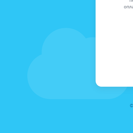
опл
©