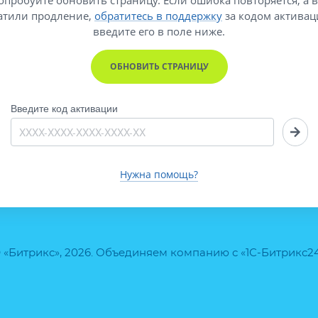
атили продление,
обратитесь в поддержку
за кодом активац
введите его
в поле ниже.
ОБНОВИТЬ СТРАНИЦУ
Введите код активации
Нужна помощь?
 «Битрикс», 2026. Объединяем компанию с «1С-Битрикс2