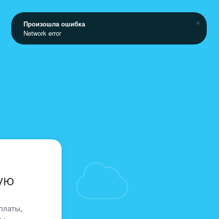
Произошла ошибка
Network error
ую
платы,
вы