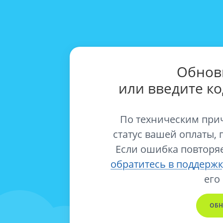
Обнов
или введите к
По техническим при
статус вашей оплаты, 
Если ошибка повторяе
обратитесь в поддержк
его
ОБН