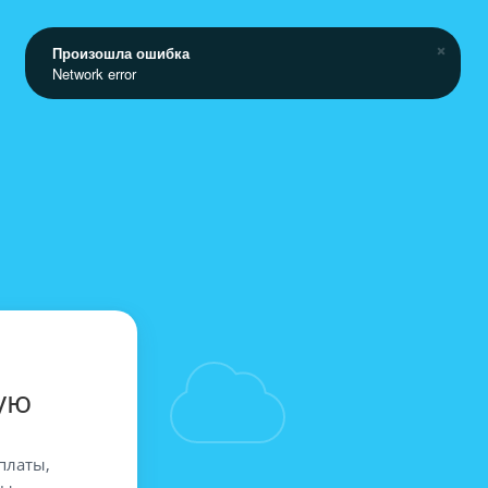
Произошла ошибка
Network error
ую
платы,
вы