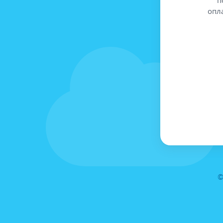
опл
©