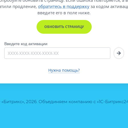
атили продление,
обратитесь в поддержку
за кодом активац
введите его
в поле ниже.
ОБНОВИТЬ СТРАНИЦУ
Введите код активации
Нужна помощь?
 «Битрикс», 2026. Объединяем компанию с «1С-Битрикс2