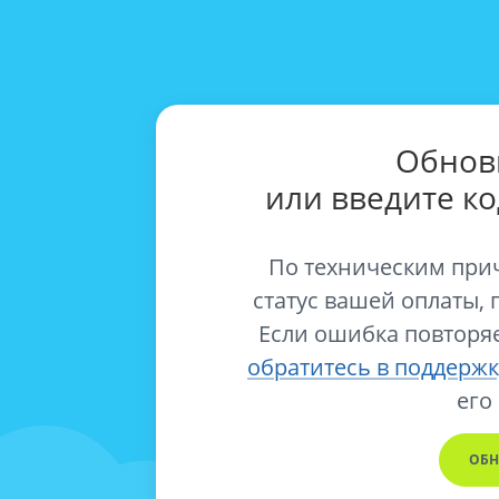
Обнов
или введите к
По техническим при
статус вашей оплаты, 
Если ошибка повторяе
обратитесь в поддержк
его
ОБН