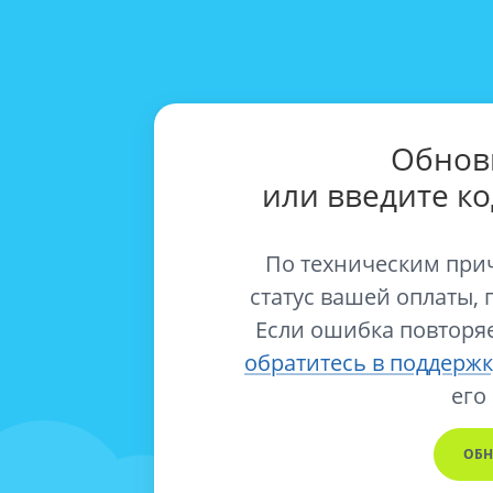
Обнов
или введите к
По техническим при
статус вашей оплаты, 
Если ошибка повторяе
обратитесь в поддержк
его
ОБН