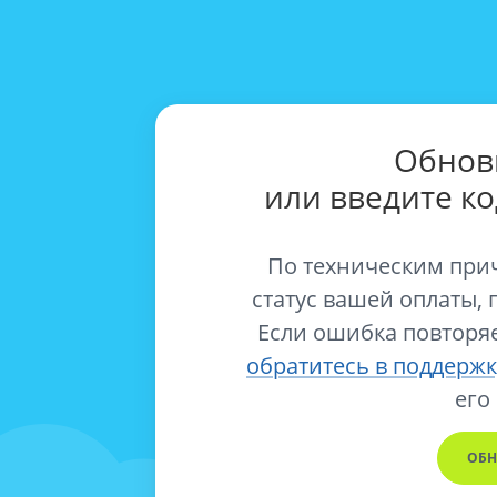
Обнов
или введите к
По техническим при
статус вашей оплаты, 
Если ошибка повторяе
обратитесь в поддержк
его
ОБН