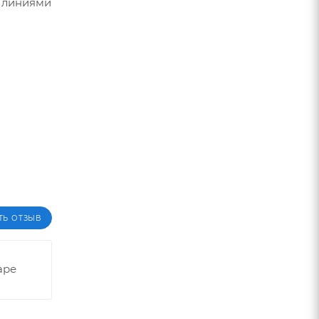
и линиями
ТЬ ОТЗЫВ
аре