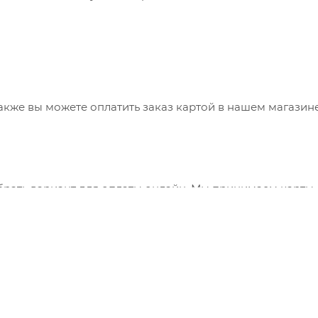
также вы можете оплатить заказ картой в нашем магазин
брать вариант для оплаты онлайн. Мы принимаем карты
 сервис "ЮКасса" ("Яндекс.Касса").
"Банковский перевод", при этом будет сформирован счет
ния заказа и оплатить по реквизитам через онлайн-бан