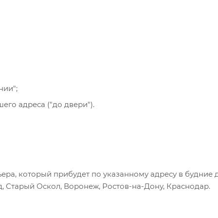
се указанные на сайте способы доставки.
нии";
го адреса ("до двери").
ера, который прибудет по указанному адресу в будние 
, Старый Оскол, Воронеж, Ростов-на-Дону, Краснодар.