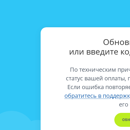
Обнов
или введите к
По техническим при
статус вашей оплаты, 
Если ошибка повторяе
обратитесь в поддержк
его
ОБН