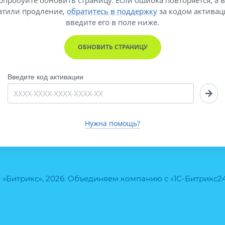
атили продление,
обратитесь в поддержку
за кодом активац
введите его
в поле ниже.
ОБНОВИТЬ СТРАНИЦУ
Введите код активации
Нужна помощь?
 «Битрикс», 2026. Объединяем компанию с «1С-Битрикс2