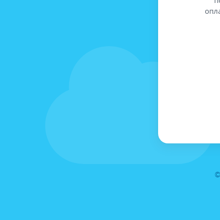
опл
©