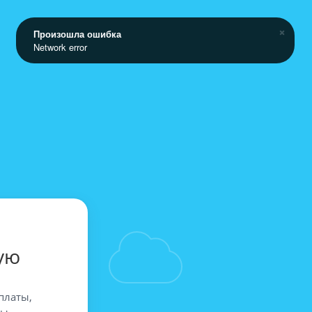
Произошла ошибка
Network error
ую
платы,
вы