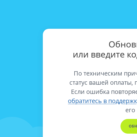
Обнов
или введите к
По техническим при
статус вашей оплаты, 
Если ошибка повторяе
обратитесь в поддержк
его
ОБН