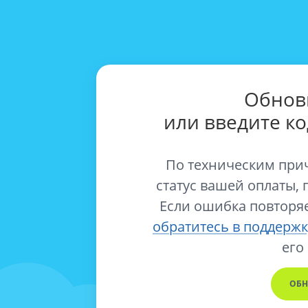
Обнов
или введите к
По техническим при
статус вашей оплаты, 
Если ошибка повторяе
обратитесь в поддержк
его
ОБН