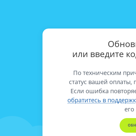
Обнов
или введите к
По техническим при
статус вашей оплаты, 
Если ошибка повторяе
обратитесь в поддержк
его
ОБН