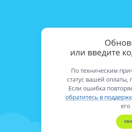
Обнов
или введите к
По техническим при
статус вашей оплаты, 
Если ошибка повторяе
обратитесь в поддержк
его
ОБН