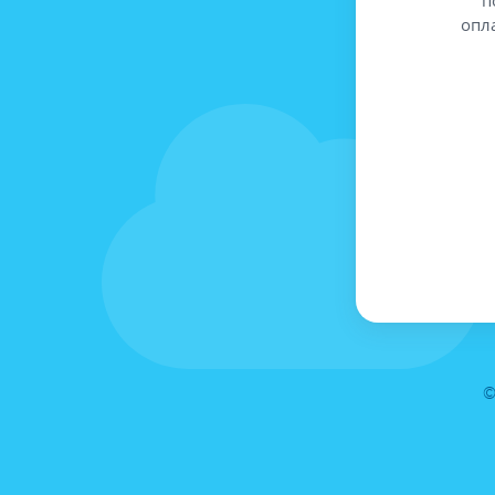
опл
©