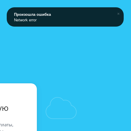
Произошла ошибка
Network error
ую
платы,
вы