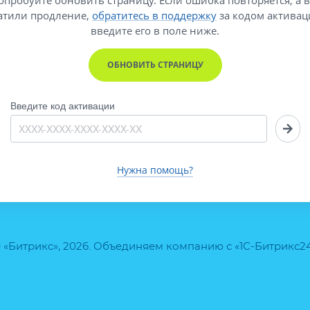
атили продление,
обратитесь в поддержку
за кодом активац
введите его
в поле ниже.
ОБНОВИТЬ СТРАНИЦУ
Введите код активации
Нужна помощь?
 «Битрикс», 2026. Объединяем компанию с «1С-Битрикс2