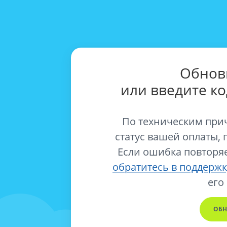
Обнов
или введите к
По техническим при
статус вашей оплаты, 
Если ошибка повторяе
обратитесь в поддержк
его
ОБН