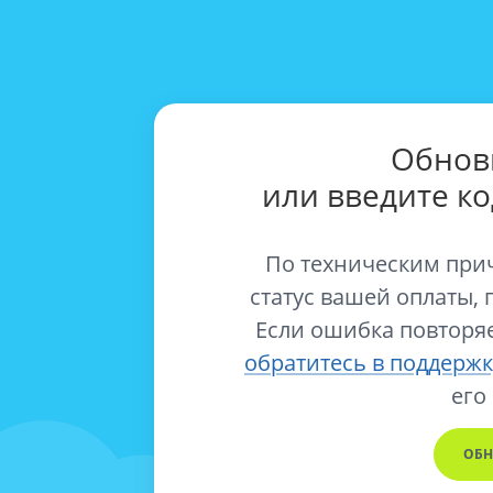
Обнов
или введите к
По техническим при
статус вашей оплаты, 
Если ошибка повторяе
обратитесь в поддержк
его
ОБН