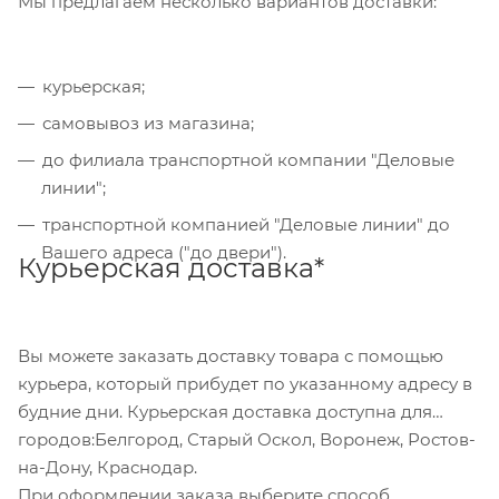
Мы предлагаем несколько вариантов доставки:
Банковский перевод
курьерская;
Также Вы можете оплатить товар, выбрав способ
"Банковский перевод", при этом будет
самовывоз из магазина;
сформирован счет, который Вы сможете скачать
до филиала транспортной компании "Деловые
на странице оформления заказа и оплатить по
линии";
реквизитам через онлайн-банкинг, или
транспортной компанией "Деловые линии" до
обратившись в отделение своего банка.
Вашего адреса ("до двери").
Курьерская доставка*
Для данного способа оплаты доступны к выбору
все указанные на сайте способы доставки.
Вы можете заказать доставку товара с помощью
курьера, который прибудет по указанному адресу в
будние дни. Курьерская доставка доступна для
городов:Белгород, Старый Оскол, Воронеж, Ростов-
на-Дону, Краснодар.
При оформлении заказа выберите способ