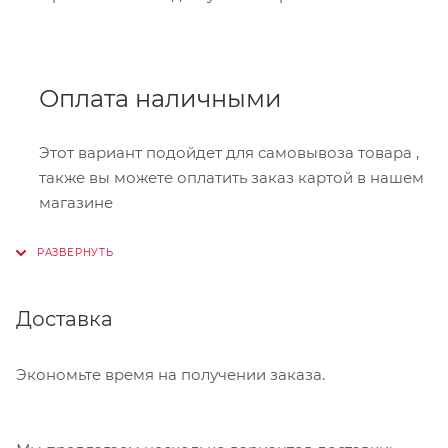
Оплата наличными
Этот вариант подойдет для самовывоза товара ,
также вы можете оплатить заказ картой в нашем
магазине
Онлайн-оплата
Доставка
При оформлении заказа в корзине вы можете
выбрать вариант для оплаты онлайн. Мы
принимаем карты Visa,Master Card, МИР. Оплата
Экономьте время на получении заказа.
производится через сервис "ЮКасса"
("Яндекс.Касса").