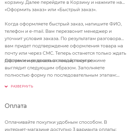
корзину. Далее перейдите в Корзину и нажмите на
«Оформить заказ» или «Быстрый заказ».
Когда оформляете быстрый заказ, напишите ФИО,
телефон и e-mail. Вам перезвонит менеджер и
уточнит условия заказа. По результатам разговора
вам придет подтверждение оформления товара на
почту или через СМС. Теперь останется только ждать
Оформление заказа в стандартном режиме
доставки и радоваться новой покупке.
выглядит следующим образом. Заполняете
полностью форму по последовательным этапам:
адрес, способ доставки, оплаты, данные о себе.
Советуем в комментарии к заказу написать
информацию, которая поможет курьеру вас найти.
Нажмите кнопку «Оформить заказ».
Оплата
Оплачивайте покупки удобным способом. В
интернет-магазине доступно 3 варианта оплаты: