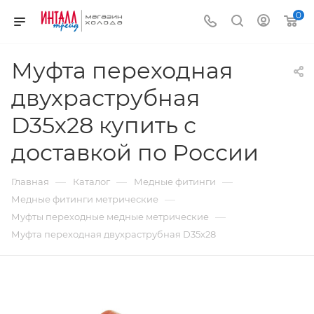
0
Муфта переходная
двухраструбная
D35х28 купить с
доставкой по России
—
—
—
Главная
Каталог
Медные фитинги
—
Медные фитинги метрические
—
Муфты переходные медные метрические
Муфта переходная двухраструбная D35х28