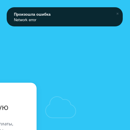
Произошла ошибка
Network error
ую
платы,
вы