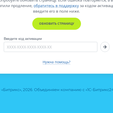
атили продление,
обратитесь в поддержку
за кодом активац
введите его
в поле ниже.
ОБНОВИТЬ СТРАНИЦУ
Введите код активации
Нужна помощь?
 «Битрикс», 2026. Объединяем компанию с «1С-Битрикс2