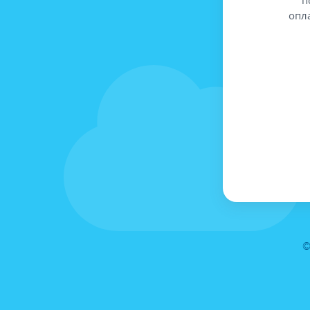
опл
©