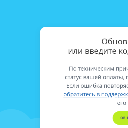
Обнов
или введите к
По техническим при
статус вашей оплаты, 
Если ошибка повторяе
обратитесь в поддержк
его
ОБН