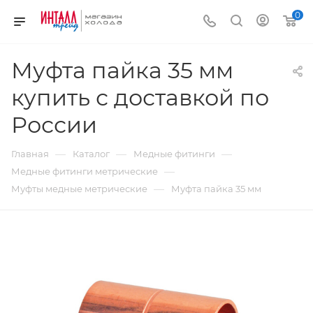
0
Муфта пайка 35 мм
купить с доставкой по
России
—
—
—
Главная
Каталог
Медные фитинги
—
Медные фитинги метрические
—
Муфты медные метрические
Муфта пайка 35 мм