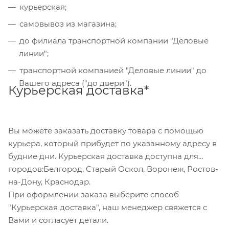
курьерская;
Также Вы можете оплатить товар, выбрав способ
"Банковский перевод", при этом будет
самовывоз из магазина;
сформирован счет, который Вы сможете скачать
до филиала транспортной компании "Деловые
на странице оформления заказа и оплатить по
линии";
реквизитам через онлайн-банкинг, или
транспортной компанией "Деловые линии" до
обратившись в отделение своего банка.
Вашего адреса ("до двери").
Курьерская доставка*
Для данного способа оплаты доступны к выбору
все указанные на сайте способы доставки.
Вы можете заказать доставку товара с помощью
курьера, который прибудет по указанному адресу в
будние дни. Курьерская доставка доступна для
городов:Белгород, Старый Оскол, Воронеж, Ростов-
на-Дону, Краснодар.
При оформлении заказа выберите способ
"Курьерская доставка", наш менеджер свяжется с
Вами и согласует детали.