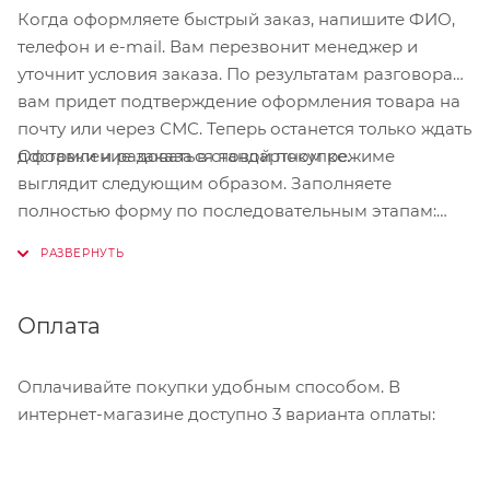
Когда оформляете быстрый заказ, напишите ФИО,
телефон и e-mail. Вам перезвонит менеджер и
уточнит условия заказа. По результатам разговора
вам придет подтверждение оформления товара на
почту или через СМС. Теперь останется только ждать
Оформление заказа в стандартном режиме
доставки и радоваться новой покупке.
выглядит следующим образом. Заполняете
полностью форму по последовательным этапам:
адрес, способ доставки, оплаты, данные о себе.
Советуем в комментарии к заказу написать
информацию, которая поможет курьеру вас найти.
Нажмите кнопку «Оформить заказ».
Оплата
Оплачивайте покупки удобным способом. В
интернет-магазине доступно 3 варианта оплаты: