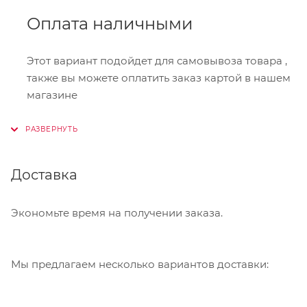
Оплата наличными
Этот вариант подойдет для самовывоза товара ,
также вы можете оплатить заказ картой в нашем
магазине
Онлайн-оплата
Доставка
При оформлении заказа в корзине вы можете
выбрать вариант для оплаты онлайн. Мы
принимаем карты Visa,Master Card, МИР. Оплата
Экономьте время на получении заказа.
производится через сервис "ЮКасса"
("Яндекс.Касса").
Мы предлагаем несколько вариантов доставки:
Банковский перевод