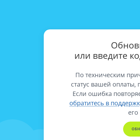
Обнов
или введите к
По техническим при
статус вашей оплаты, 
Если ошибка повторяе
обратитесь в поддержк
его
ОБН