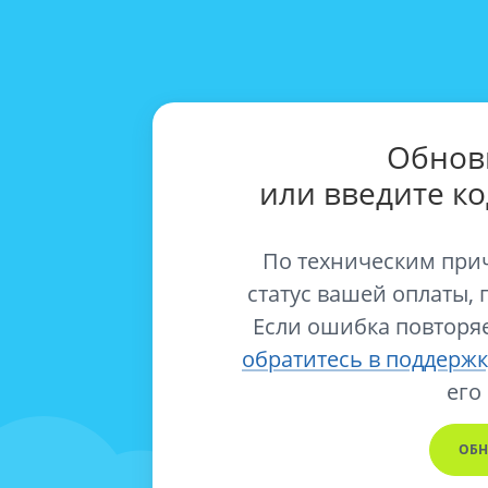
Обнов
или введите к
По техническим при
статус вашей оплаты, 
Если ошибка повторяе
обратитесь в поддержк
его
ОБН