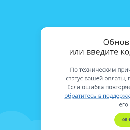
Обнов
или введите к
По техническим при
статус вашей оплаты, 
Если ошибка повторяе
обратитесь в поддержк
его
ОБН