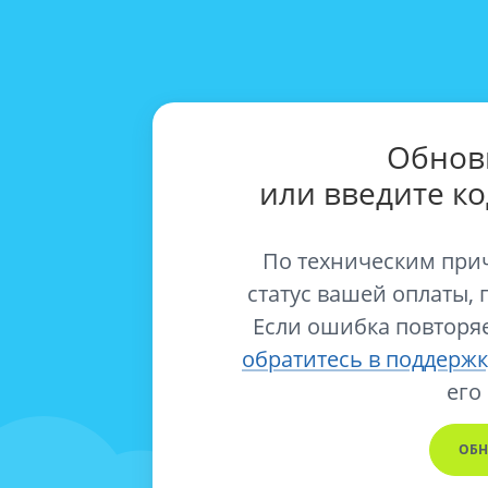
Обнов
или введите к
По техническим при
статус вашей оплаты, 
Если ошибка повторяе
обратитесь в поддержк
его
ОБН