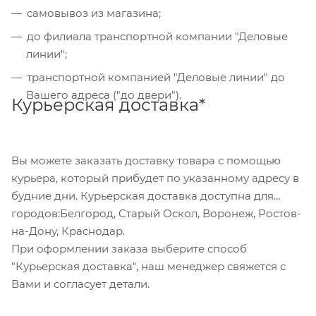
"Банковский перевод", при этом будет
самовывоз из магазина;
сформирован счет, который Вы сможете скачать
до филиала транспортной компании "Деловые
на странице оформления заказа и оплатить по
линии";
реквизитам через онлайн-банкинг, или
транспортной компанией "Деловые линии" до
обратившись в отделение своего банка.
Вашего адреса ("до двери").
Курьерская доставка*
Для данного способа оплаты доступны к выбору
все указанные на сайте способы доставки.
Вы можете заказать доставку товара с помощью
курьера, который прибудет по указанному адресу в
будние дни. Курьерская доставка доступна для
городов:Белгород, Старый Оскол, Воронеж, Ростов-
на-Дону, Краснодар.
При оформлении заказа выберите способ
"Курьерская доставка", наш менеджер свяжется с
Вами и согласует детали.