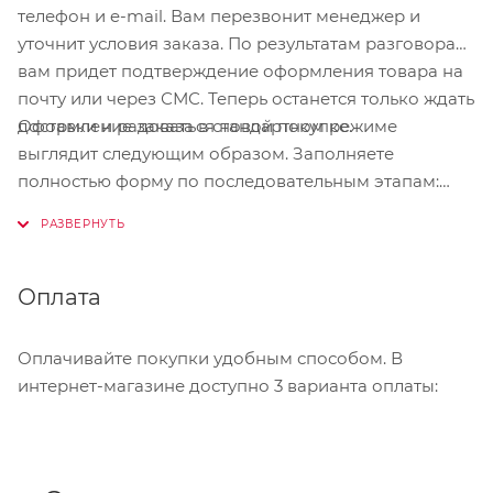
телефон и e-mail. Вам перезвонит менеджер и
уточнит условия заказа. По результатам разговора
вам придет подтверждение оформления товара на
почту или через СМС. Теперь останется только ждать
Оформление заказа в стандартном режиме
доставки и радоваться новой покупке.
выглядит следующим образом. Заполняете
полностью форму по последовательным этапам:
адрес, способ доставки, оплаты, данные о себе.
Советуем в комментарии к заказу написать
информацию, которая поможет курьеру вас найти.
Нажмите кнопку «Оформить заказ».
Оплата
Оплачивайте покупки удобным способом. В
интернет-магазине доступно 3 варианта оплаты: