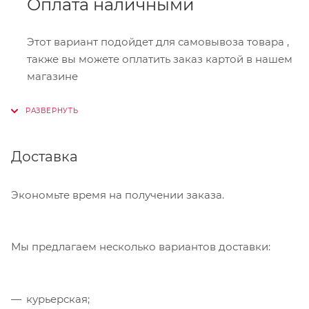
Оплата наличными
Этот вариант подойдет для самовывоза товара ,
также вы можете оплатить заказ картой в нашем
магазине
Онлайн-оплата
Доставка
При оформлении заказа в корзине вы можете
выбрать вариант для оплаты онлайн. Мы
принимаем карты Visa,Master Card, МИР. Оплата
Экономьте время на получении заказа.
производится через сервис "ЮКасса"
("Яндекс.Касса").
Мы предлагаем несколько вариантов доставки:
Банковский перевод
курьерская;
Также Вы можете оплатить товар, выбрав способ