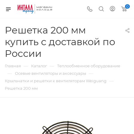
0
Решетка 200 мм
купить с доставкой по
России
—
—
Главная
Каталог
Теплообменное оборудование
—
—
Осевые вентиляторы и аксессуары
—
Крыльчатки и решетки к вентиляторам Weiguang
Решетка 200 мм