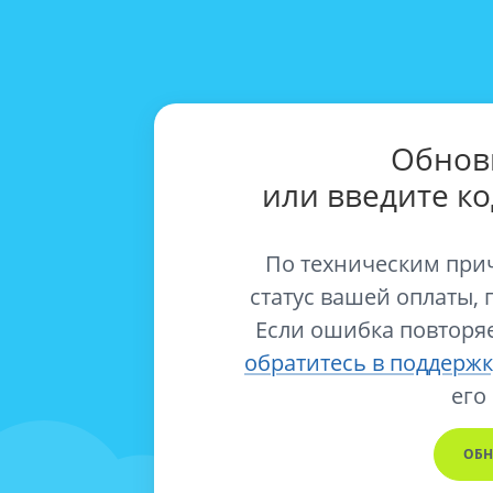
Обнов
или введите к
По техническим при
статус вашей оплаты, 
Если ошибка повторяе
обратитесь в поддержк
его
ОБН