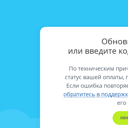
Обнов
или введите к
По техническим при
статус вашей оплаты, 
Если ошибка повторяе
обратитесь в поддержк
его
ОБН