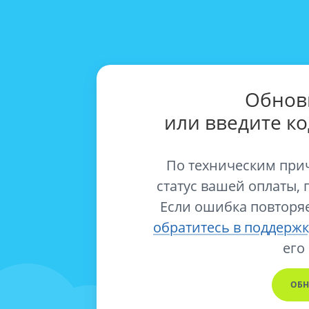
Обнов
или введите к
По техническим при
статус вашей оплаты, 
Если ошибка повторяе
обратитесь в поддержк
его
ОБН