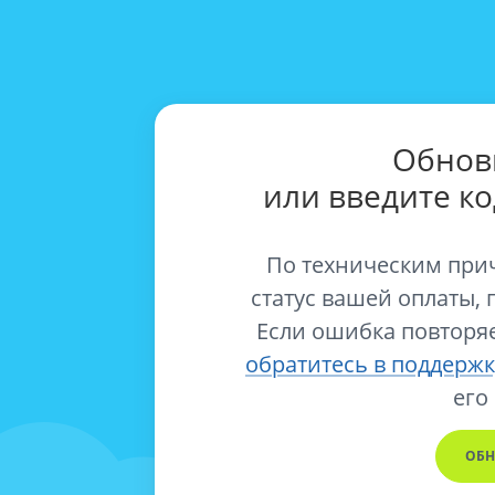
Обнов
или введите к
По техническим при
статус вашей оплаты, 
Если ошибка повторяе
обратитесь в поддержк
его
ОБН